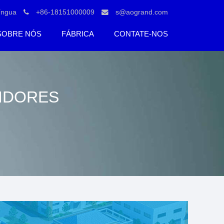
íngua
+86-18151000009
s@aogrand.com
SOBRE NÓS
FÁBRICA
CONTATE-NOS
UIDORES