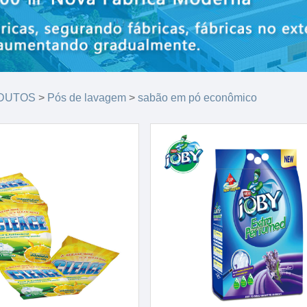
DUTOS
>
Pós de lavagem
>
sabão em pó econômico