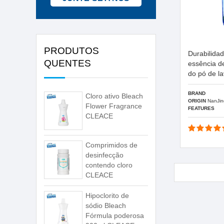
PRODUTOS
Durabilidad
QUENTES
essência d
do pó de l
BRAND
Cloro ativo Bleach
ORIGIN
NanJin
Flower Fragrance
FEATURES
CLEACE
Comprimidos de
desinfecção
contendo cloro
CLEACE
Hipoclorito de
sódio Bleach
Fórmula poderosa