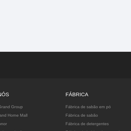
NÓS
FÁBRICA
Grand Group
Fábrica de sabão em pó
and Home Mall
Fábrica de sabão
onor
Fábrica de detergentes