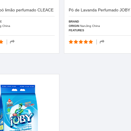
pó limão perfumado CLEACE
Pó de Lavanda Perfumado JOBY
E
BRAND
g China
ORIGIN
NanJing China
FEATURES