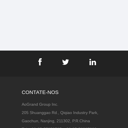
CONTATE-NOS
AoGrand Group Inc.
205 Shuanggao Rd., Qiqiao Industry Park,
Gaochun, Nanjing, 211302, P.R.China