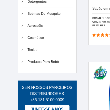
Detergentes
Sabão em 
Bobinas De Mosquito
BRAND
CLEAC
ORIGIN
NanJin
Aerossóis
FEATURES
Cosmético
Tecido
Produtos Para Bebê
SER NOSSOS PARCEIROS
DISTRIBUIDORES
+86-181.5100.0009
JUNTE-SE A NÓS