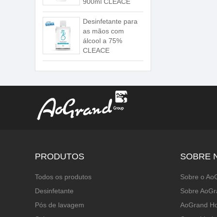
900ml CLEACE
Desinfetante para
as mãos com
álcool a 75%
CLEACE
PRODUTOS
SOBRE 
Todos os produtos
Sobre o Ao
Desinfetante
Sobre AoGr
Pós de lavagem
AoGrand H