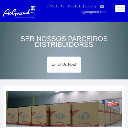
Língua
+86-18151000009
s@aogrand.com
SER NOSSOS PARCEIROS
DISTRIBUIDORES
Email Us Now!