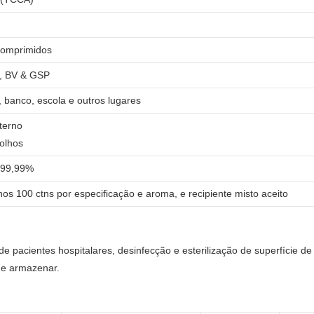
comprimidos
, BV & GSP
o, banco, escola e outros lugares
terno
 olhos
o 99,99%
nos 100 ctns por especificação e aroma, e recipiente misto aceito
e pacientes hospitalares, desinfecção e esterilização de superfície de
 e armazenar.