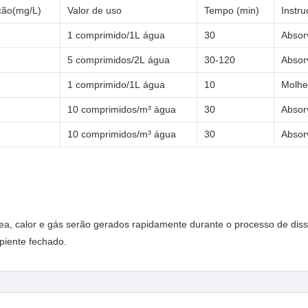
ção(mg/L)
Valor de uso
Tempo (min)
Instr
1 comprimido/1L água
30
Absor
5 comprimidos/2L água
30-120
Absor
1 comprimido/1L água
10
Molhe
10 comprimidos/m³ água
30
Absor
10 comprimidos/m³ água
30
Absor
ea, calor e gás serão gerados rapidamente durante o processo de diss
ipiente fechado.