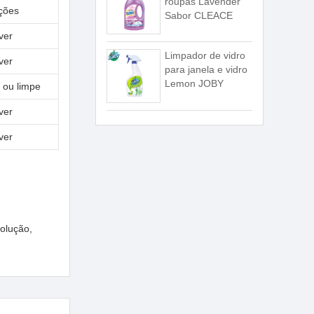
roupas Lavender
uções
Sabor CLEACE
ver
Limpador de vidro
ver
para janela e vidro
Lemon JOBY
 ou limpe
ver
ver
olução,