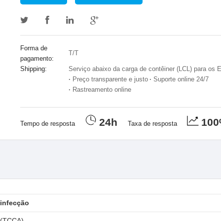
Forma de
T/T
pagamento:
Shipping:
Serviço abaixo da carga de contêiner (LCL) para os
·
Preço transparente e justo
·
Suporte online 24/7
·
Rastreamento online
24h
10
Tempo de resposta
Taxa de resposta
infecção
 (TCCA)