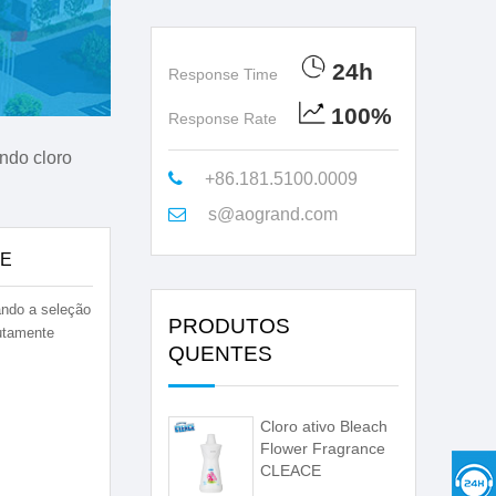
24h
Response Time
100%
Response Rate
ndo cloro
+86.181.5100.0009
s@aogrand.com
CE
ando a seleção
PRODUTOS
utamente
QUENTES
Cloro ativo Bleach
Flower Fragrance
CLEACE