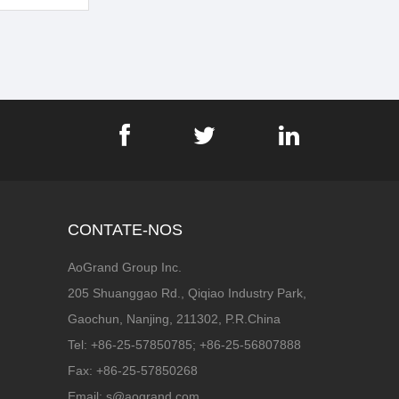
CONTATE-NOS
AoGrand Group Inc.
205 Shuanggao Rd., Qiqiao Industry Park,
Gaochun, Nanjing, 211302, P.R.China
Tel: +86-25-57850785; +86-25-56807888
Fax: +86-25-57850268
Email: s@aogrand.com