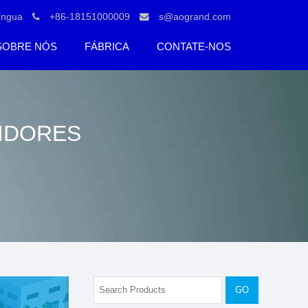
íngua
+86-18151000009
s@aogrand.com
SOBRE NÓS
FÁBRICA
CONTATE-NOS
UIDORES
GO