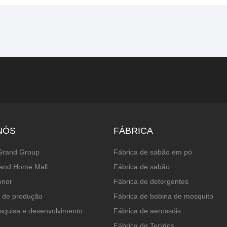
NÓS
FÁBRICA
Grand Group
Fábrica de sabão em pó
and Home Mall
Fábrica de sabão
onor
Fábrica de detergentes
 de produção
Fábrica de bobina de mosquito
squisa e desenvolvimento
Fábrica de aerossóis
Fábrica de Tecidos