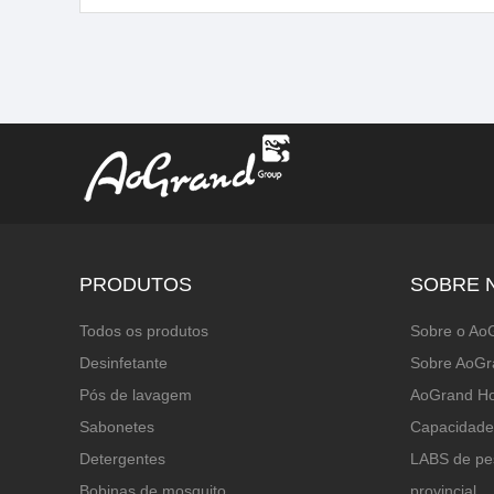
PRODUTOS
SOBRE 
Todos os produtos
Sobre o Ao
Desinfetante
Sobre AoGr
Pós de lavagem
AoGrand H
Sabonetes
Capacidade
Detergentes
LABS de pe
Bobinas de mosquito
provincial