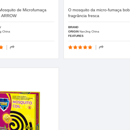
Mosquito de Microfumaça
O mosquito da micro-fumaça bob
s ARROW
fragrância fresca
W
BRAND
g China
ORIGIN
NanJing China
FEATURES