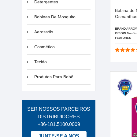
Detergentes
Bobina de 
Osmanthu
Bobinas De Mosquito
BRAND
ARRO
Aerossóis
ORIGIN
NanJin
FEATURES
Cosmético
Tecido
Produtos Para Bebê
SER NOSSOS PARCEIROS
DISTRIBUIDORES
+86-181.5100.0009
JUNTE-SE A NÓS