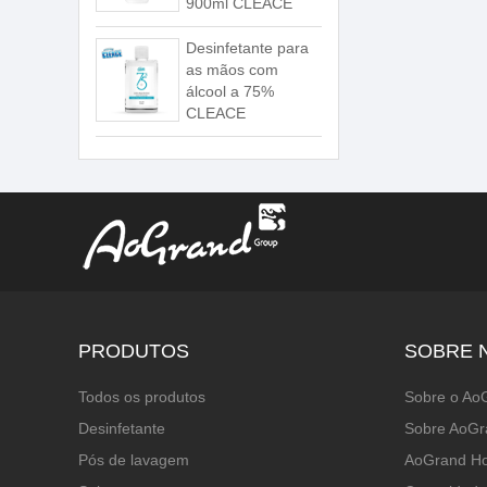
900ml CLEACE
Desinfetante para
as mãos com
álcool a 75%
CLEACE
PRODUTOS
SOBRE 
Todos os produtos
Sobre o Ao
Desinfetante
Sobre AoGr
Pós de lavagem
AoGrand H