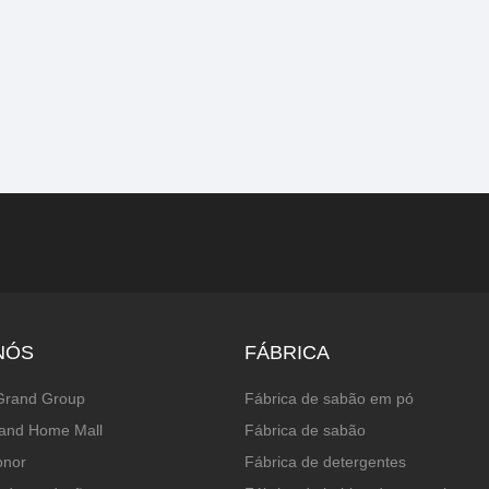
NÓS
FÁBRICA
Grand Group
Fábrica de sabão em pó
and Home Mall
Fábrica de sabão
onor
Fábrica de detergentes