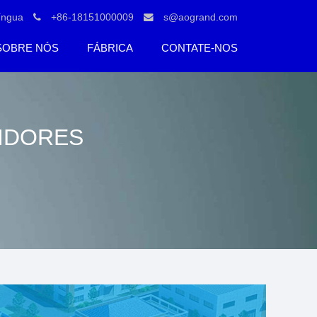
íngua
+86-18151000009
s@aogrand.com
SOBRE NÓS
FÁBRICA
CONTATE-NOS
UIDORES