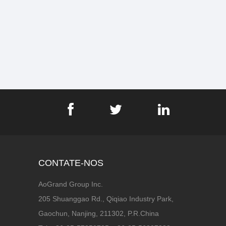
CONTATE-NOS
AoGrand Group Inc.
205 Shuanggao Rd., Qiqiao Industry Park,
Gaochun, Nanjing, 211302, P.R.China