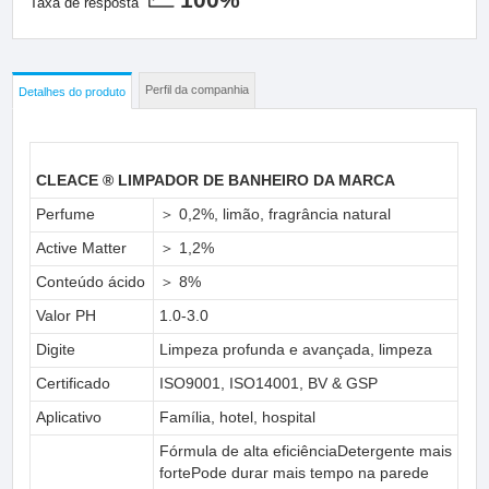
Taxa de resposta
Perfil da companhia
Detalhes do produto
CLEACE ® LIMPADOR DE BANHEIRO DA MARCA
Perfume
＞ 0,2%, limão, fragrância natural
Active Matter
＞ 1,2%
Conteúdo ácido
＞ 8%
Valor PH
1.0-3.0
Digite
Limpeza profunda e avançada, limpeza
Certificado
ISO9001, ISO14001, BV & GSP
Aplicativo
Família, hotel, hospital
Fórmula de alta eficiênciaDetergente mais
fortePode durar mais tempo na parede