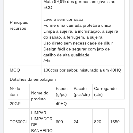
Mata 99,9% dos germes amigáveis ​​ao
ECO
Leve e sem corrosão
Principais
Forme uma camada protetora única
recursos
Limpa a sujeira, a incrustação, a sujeira
do sabão, a ferrugem, a sujeira
Uso direto sem necessidade de diluir
Design fácil de segurar com jato de
gatilho de alta qualidade
/td>
MOQ
100ctns por sabor, misturado a um 40HQ
Detalhes da embalagem
Nº do
Espec.
Pacote
Carregando
Nome do
item
(g/pc)
(pcs/ctn)
(ctn)
produto
20GP
40HQ
LIMPAR
LIMPADOR
TC600CL
600
24
820
1650
DE
BANHEIRO