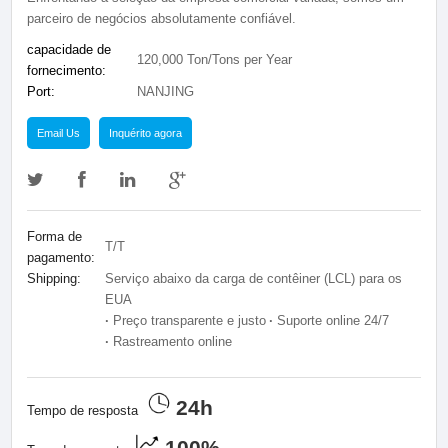
parceiro de negócios absolutamente confiável.
capacidade de
120,000 Ton/Tons per Year
fornecimento:
Port:
NANJING
Email Us
Inquérito agora
Forma de
T/T
pagamento:
Shipping:
Serviço abaixo da carga de contêiner (LCL) para os
EUA
·
Preço transparente e justo
·
Suporte online 24/7
·
Rastreamento online
24h
Tempo de resposta
100%