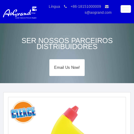
Língua
+86-18151000009
s@aogrand.com
SER NOSSOS PARCEIROS
DISTRIBUIDORES
Email Us Now!