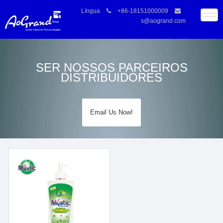
Língua
+86-18151000009
s@aogrand.com
SER NOSSOS PARCEIROS
DISTRIBUIDORES
Email Us Now!