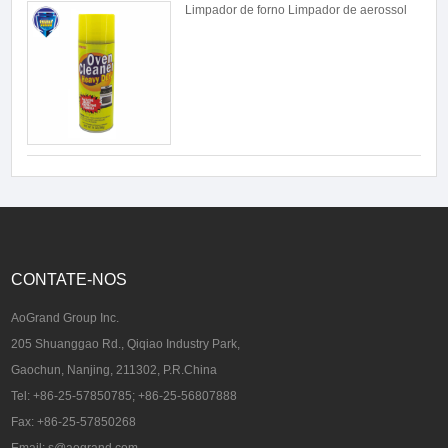
Limpador de forno Limpador de aerossol
CONTATE-NOS
AoGrand Group Inc.
205 Shuanggao Rd., Qiqiao Industry Park,
Gaochun, Nanjing, 211302, P.R.China
Tel: +86-25-57850785; +86-25-56807888
Fax: +86-25-57850268
Email: s@aogrand.com