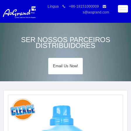
Língua
+86-18151000009
s@aogrand.com
SER NOSSOS PARCEIROS
DISTRIBUIDORES
Email Us Now!