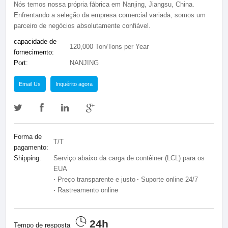
Nós temos nossa própria fábrica em Nanjing, Jiangsu, China.
Enfrentando a seleção da empresa comercial variada, somos um
parceiro de negócios absolutamente confiável.
capacidade de
120,000 Ton/Tons per Year
fornecimento:
Port:
NANJING
Email Us
Inquérito agora
Forma de
T/T
pagamento:
Shipping:
Serviço abaixo da carga de contêiner (LCL) para os
EUA
·
Preço transparente e justo
·
Suporte online 24/7
·
Rastreamento online
24h
Tempo de resposta