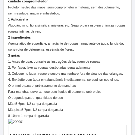
cuidado comprometedor
Protetor neutro das mãos, sem comprometer o material, sem desbotamento,
sem resíduos, macio e antiestático.
1 Aplicável a
Algodão, linho, fibra sintética, misturas etc. Seguro para uso em crianças roupas,
roupas íntimas de ren.
2 ingredientes
Agente ativo de superfície, amaciante de roupas, amaciante de água, fungicida,
construtor de detergente, essência de flores.
3 notas
1. Antes de usar, consulte as instruções de lavagem de roupas.
2. Por favor, lave as roupas desbotadas separadamente.
3. Coloque no lugar fresco e seco e mantenha-o fora do alcance das crianças.
4. Enxágüe com água em abundância imediatamente, se espirrar nos olhos.
O primeiro passo: pré-tratamento de manchas
Para manchas severas, use este líquido diretamente sobre eles
O segundo passo: quantidade de uso
Mão 5-6pcs 1/2 tampa de garrafa
Máquina 5-7pcs 1/2 tampa de garrafa
8-10pcs 1 tampa de garrafa