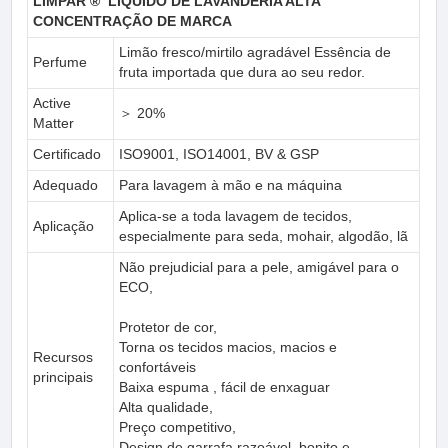
LIMPAR ®
LÍQUIDO DE LAVANDERIA ALTA
CONCENTRAÇÃO DE MARCA
Limão fresco/mirtilo agradável Essência de
Perfume
fruta importada que dura ao seu redor.
Active
＞ 20%
Matter
Certificado
ISO9001, ISO14001, BV & GSP
Adequado
Para lavagem à mão e na máquina
Aplica-se a toda lavagem de tecidos,
Aplicação
especialmente para seda, mohair, algodão, lã
Não prejudicial para a pele, amigável para o
ECO,
Protetor de cor,
Torna os tecidos macios, macios e
Recursos
confortáveis ​​
principais
Baixa espuma , fácil de enxaguar
Alta qualidade,
Preço competitivo,
Design de garrafa razoável, bonito e