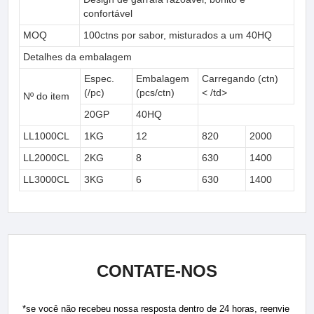
confortável
MOQ
100ctns por sabor, misturados a um 40HQ
Detalhes da embalagem
Espec.
Embalagem
Carregando (ctn)
(/pc)
(pcs/ctn)
< /td>
Nº do item
20GP
40HQ
LL1000CL
1KG
12
820
2000
LL2000CL
2KG
8
630
1400
LL3000CL
3KG
6
630
1400
CONTATE-NOS
*se você não recebeu nossa resposta dentro de 24 horas, reenvie